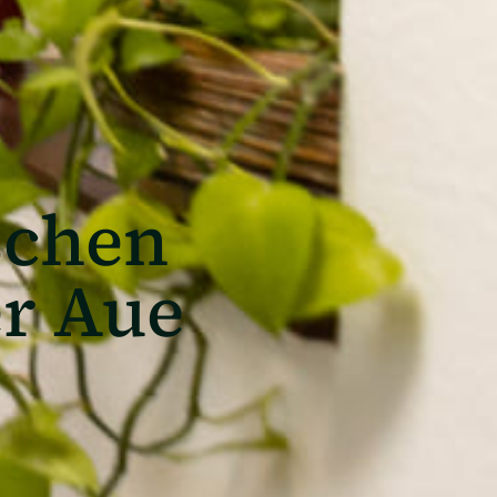
schen
r Aue